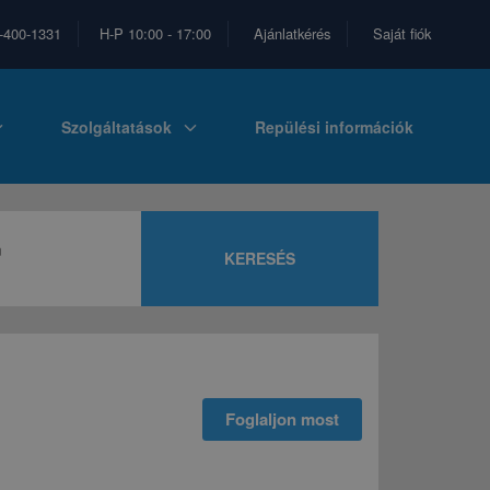
-400-1331
H-P 10:00 - 17:00
Ajánlatkérés
Saját fiók
_more
expand_more
Szolgáltatások
Repülési információk
m
KERESÉS
Foglaljon most