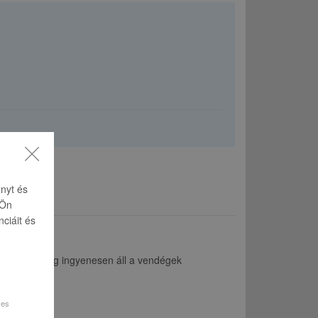
nyt és
 Ön
ciáit és
FI elérhetőség ingyenesen áll a vendégek
yes