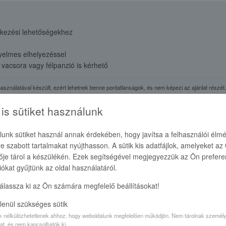
étkezési lehetőségekhez
nyelmes elhelyezéssel
 vacsora vagy félpanzió is kérhető
használatával készült, ezért lehetnek benne pontatlanságok, és nem képezi az ajánlat részét.
is sütiket használunk
unk sütiket használ annak érdekében, hogy javítsa a felhasználói élmé
e szabott tartalmakat nyújthasson. A sütik kis adatfájlok, amelyeket az
je tárol a készülékén. Ezek segítségével megjegyezzük az Ön preferen
iókat gyűjtünk az oldal használatáról.
 a ház közelében. Parkolás az utcán, az apartman előtt megoldható, WI
válassza ki az Ön számára megfelelő beállításokat!
lenül szükséges sütik
ik nélkülözhetetlenek ahhoz, hogy weboldalunk megfelelően működjön. Nem tárolnak személ
at, és nem kapcsolhatók ki.