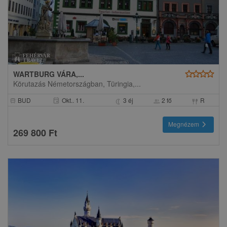
star
star
star
star
WARTBURG VÁRA,...
Körutazás Németországban, Türingia,...
BUD
Okt.. 11.
3 éj
2 fő
R
event
directions_bus
nightlight
group
fork_spoon
chevron_right
Megnézem
269 800 Ft