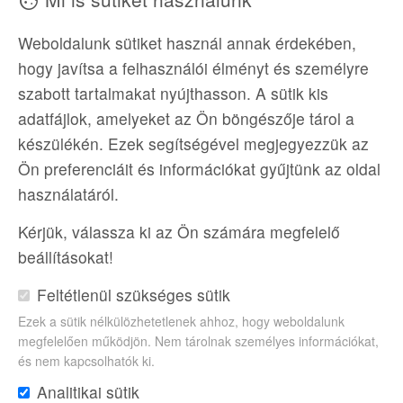
cookie
ELZÁSZTÓL A BÓDENI...
Weboldalunk sütiket használ annak érdekében,
Körutazás Németországban,...
hogy javítsa a felhasználói élményt és személyre
Szept.. 08.
5 éj
2 fő
R
event
directions_bus
nightlight
group
fork_spoon
szabott tartalmakat nyújthasson. A sütik kis
adatfájlok, amelyeket az Ön böngészője tárol a
chevron_right
Megnézem
528 000 Ft
készülékén. Ezek segítségével megjegyezzük az
Ön preferenciáit és információkat gyűjtünk az oldal
használatáról.
Kérjük, válassza ki az Ön számára megfelelő
beállításokat!
Feltétlenül szükséges sütik
Ezek a sütik nélkülözhetetlenek ahhoz, hogy weboldalunk
megfelelően működjön. Nem tárolnak személyes információkat,
és nem kapcsolhatók ki.
Analitikai sütik