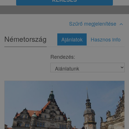
Szűrő megjelenítése
expand_less
Németország
Ajánlatok
Hasznos info
Rendezés: