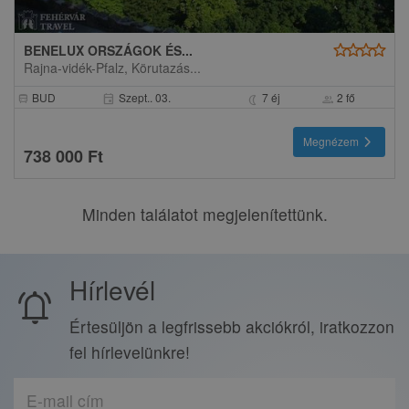
star
star
star
star
BENELUX ORSZÁGOK ÉS...
Rajna-vidék-Pfalz, Körutazás...
BUD
Szept.. 03.
7 éj
2 fő
event
directions_bus
nightlight
group
chevron_right
Megnézem
738 000 Ft
Minden találatot megjelenítettünk.
Hírlevél
notifications_active
Értesüljön a legfrissebb akciókról, iratkozzon
fel hírlevelünkre!