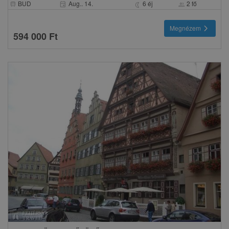
BUD
Aug.. 14.
6 éj
2 fő
event
directions_bus
nightlight
group
chevron_right
Megnézem
594 000 Ft