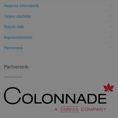
chevron_right
Hasznos információk
chevron_right
Céges utaztatás
chevron_right
Rólunk írták
chevron_right
Kapcsolatfelvétel
chevron_right
Partnereink
Partnereink