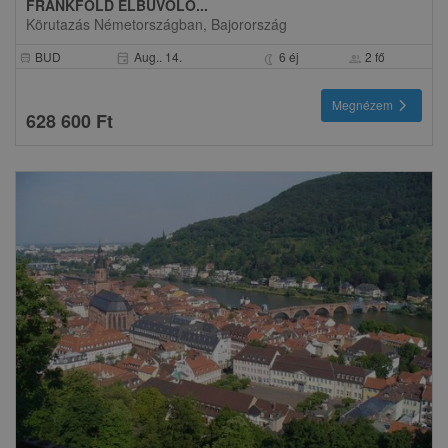
FRANKFÖLD ELBŰVÖLŐ...
Körutazás Németországban, Bajorország
BUD
Aug.. 14.
6 éj
2 fő
event
directions_bus
nightlight
group
chevron_right
Megnézem
628 600 Ft