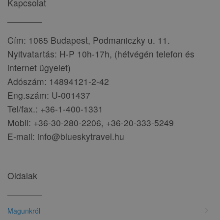
Kapcsolat
Cím: 1065 Budapest, Podmaniczky u. 11.
Nyitvatartás: H-P 10h-17h, (hétvégén telefon és
internet ügyelet)
Adószám: 14894121-2-42
Eng.szám: U-001437
Tel/fax.: +36-1-400-1331
Mobil: +36-30-280-2206, +36-20-333-5249
E-mail: info@blueskytravel.hu
Oldalak
chevron_right
Magunkról