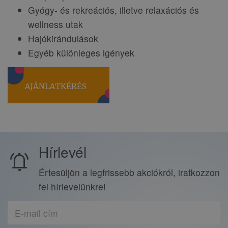
Gyógy- és rekreációs, illetve relaxációs és
wellness utak
Hajókirándulások
Egyéb különleges igények
Hírlevél
notifications_active
Értesüljön a legfrissebb akciókról, iratkozzon
fel hírlevelünkre!