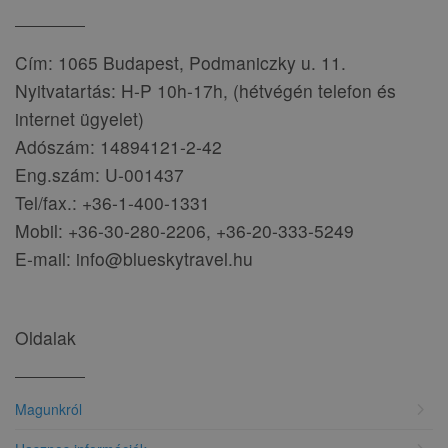
Cím: 1065 Budapest, Podmaniczky u. 11.
Nyitvatartás: H-P 10h-17h, (hétvégén telefon és
internet ügyelet)
Adószám: 14894121-2-42
Eng.szám: U-001437
Tel/fax.: +36-1-400-1331
Mobil: +36-30-280-2206, +36-20-333-5249
E-mail: info@blueskytravel.hu
Oldalak
chevron_right
Magunkról