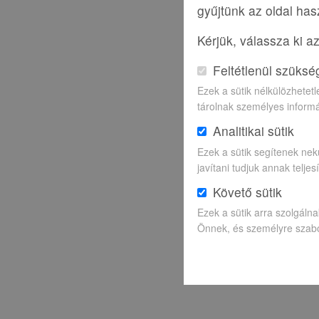
gyűjtünk az oldal has
Kérjük, válassza ki a
Feltétlenül szüksé
Ezek a sütik nélkülözhete
tárolnak személyes informá
Analitikai sütik
Ezek a sütik segítenek nek
javítani tudjuk annak telje
Követő sütik
Ezek a sütik arra szolgáln
Önnek, és személyre szabot