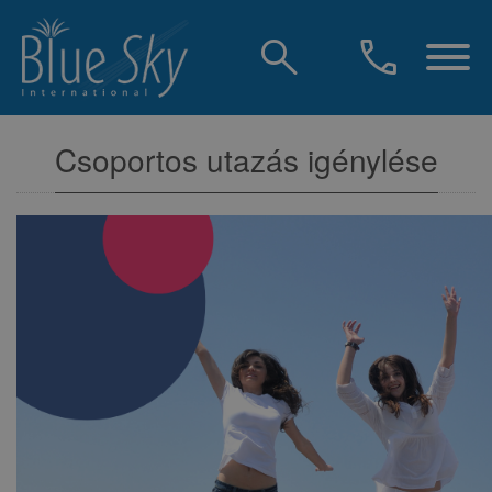
search
call
Csoportos utazás igénylése