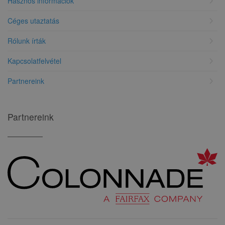
chevron_right
Hasznos információk
chevron_right
Céges utaztatás
chevron_right
Rólunk írták
chevron_right
Kapcsolatfelvétel
chevron_right
Partnereink
Partnereink