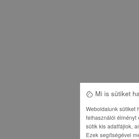
Mi is sütiket 
cookie
Weboldalunk sütiket 
felhasználói élményt
sütik kis adatfájlok,
Ezek segítségével me