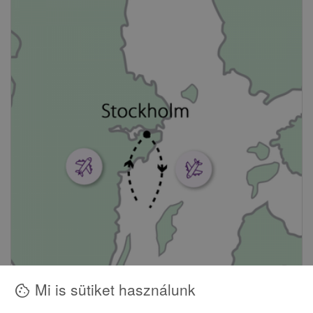
Mi is sütiket használunk
cookie
SKANDINÁVIA...
Stockholm