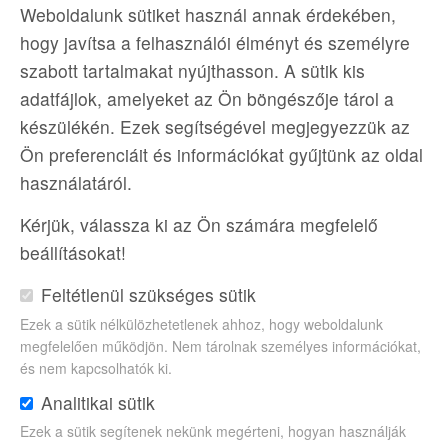
Weboldalunk sütiket használ annak érdekében,
BUD
Aug.. 28.
2 éj
2 fő
PS
event
flight_takeoff
nightlight
group
fork_spoon
hogy javítsa a felhasználói élményt és személyre
szabott tartalmakat nyújthasson. A sütik kis
chevron_right
Megnézem
578 000 Ft
adatfájlok, amelyeket az Ön böngészője tárol a
készülékén. Ezek segítségével megjegyezzük az
Ön preferenciáit és információkat gyűjtünk az oldal
használatáról.
Kérjük, válassza ki az Ön számára megfelelő
beállításokat!
Feltétlenül szükséges sütik
Ezek a sütik nélkülözhetetlenek ahhoz, hogy weboldalunk
megfelelően működjön. Nem tárolnak személyes információkat,
és nem kapcsolhatók ki.
Analitikai sütik
Ezek a sütik segítenek nekünk megérteni, hogyan használják
VIKINGEK NYOMÁBAN:...