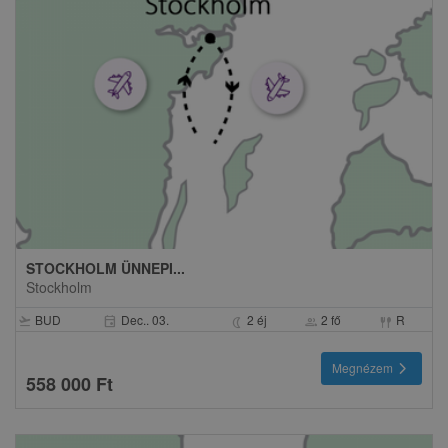
STOCKHOLM ÜNNEPI...
Stockholm
BUD
Dec.. 03.
2 éj
2 fő
R
event
flight_takeoff
nightlight
group
fork_spoon
chevron_right
Megnézem
558 000 Ft