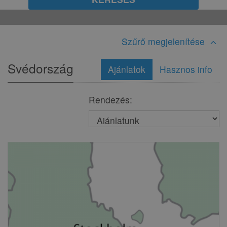
Szűrő megjelenítése
expand_less
Svédország
Ajánlatok
Hasznos info
Rendezés: