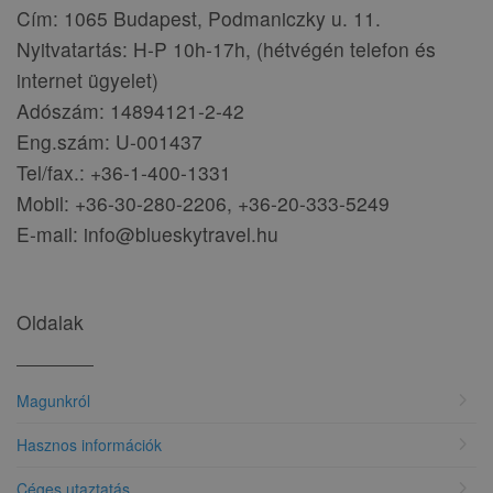
Cím: 1065 Budapest, Podmaniczky u. 11.
Nyitvatartás: H-P 10h-17h, (hétvégén telefon és
internet ügyelet)
Adószám: 14894121-2-42
Eng.szám: U-001437
Tel/fax.: +36-1-400-1331
Mobil: +36-30-280-2206, +36-20-333-5249
E-mail: info@blueskytravel.hu
Oldalak
chevron_right
Magunkról
chevron_right
Hasznos információk
chevron_right
Céges utaztatás