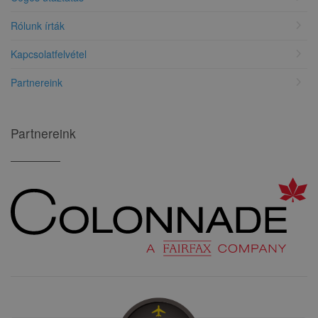
chevron_right
Rólunk írták
chevron_right
Kapcsolatfelvétel
chevron_right
Partnereink
Partnereink