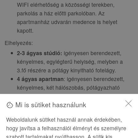
WIFI elérhetőség a közösségi terekben,
parkolás a ház előtti parkolóban. Az
apartmanház udvarán medence is helyet
kapott.
Elhelyezés:
2-3 ágyas stúdió:
igényesen berendezett,
kényelmes, egylégterű helyiség, melyben a
3.fő részére a pótágy kinyitható fotelágy.
4 ágyas apartman
: igényesen berendezett,
kényelmes, két hálószobás, pótágyazható
helyiség.
Mi is sütiket használunk
A stúdiók/apartmanok felszereltsége:
cookie
légkondicionáló (felár a helyszínen fizetendő,
Weboldalunk sütiket használ annak érdekében,
49 EUR/készülék/hét), sat-tévé, konyhasarok,
hogy javítsa a felhasználói élményt és személyre
amely a legszükségesebb eszközökkel
szabott tartalmakat nyújthasson. A sütik kis