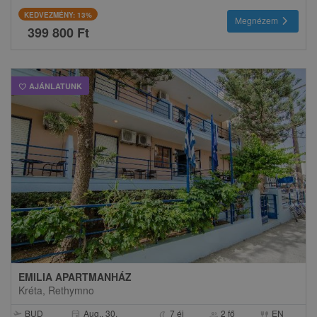
KEDVEZMÉNY: 13%
chevron_right
Megnézem
399 800 Ft
AJÁNLATUNK
favorite
EMILIA APARTMANHÁZ
Kréta, Rethymno
BUD
Aug.. 30.
7 éj
2 fő
EN
event
flight_takeoff
nightlight
group
fork_spoon