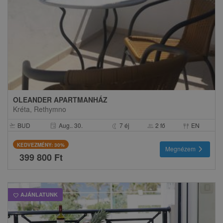
OLEANDER APARTMANHÁZ
Kréta, Rethymno
BUD
Aug.. 30.
7 éj
2 fő
EN
event
flight_takeoff
nightlight
group
fork_spoon
KEDVEZMÉNY: 30%
chevron_right
Megnézem
399 800 Ft
AJÁNLATUNK
favorite