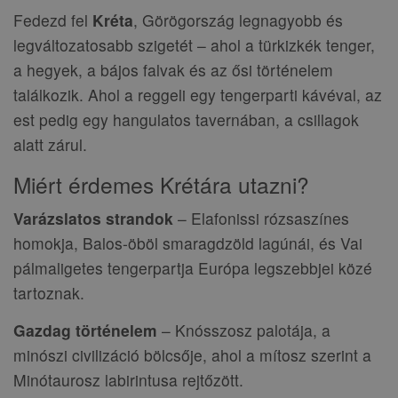
Fedezd fel
Kréta
, Görögország legnagyobb és
legváltozatosabb szigetét – ahol a türkizkék tenger,
a hegyek, a bájos falvak és az ősi történelem
találkozik. Ahol a reggeli egy tengerparti kávéval, az
est pedig egy hangulatos tavernában, a csillagok
alatt zárul.
Miért érdemes Krétára utazni?
Varázslatos strandok
– Elafonissi rózsaszínes
homokja, Balos-öböl smaragdzöld lagúnái, és Vai
pálmaligetes tengerpartja Európa legszebbjei közé
tartoznak.
Gazdag történelem
– Knósszosz palotája, a
minószi civilizáció bölcsője, ahol a mítosz szerint a
Minótaurosz labirintusa rejtőzött.