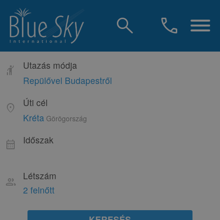
search
call
Utazás módja
hail
Repülővel Budapestről
Úti cél
location_on
Kréta
Görögország
Időszak
calendar_month
Létszám
group
2 felnőtt
KERESÉS