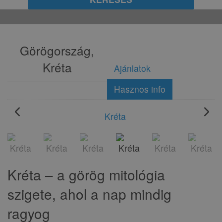
Görögország,
Kréta
Ajánlatok
Hasznos info
chevron_left
chevron_right
Kréta – a görög mitológia
szigete, ahol a nap mindig
ragyog