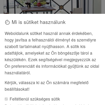
Mi is sütiket használunk
cookie
Weboldalunk sütiket használ annak érdekében,
hogy javítsa a felhasználói élményt és személyre
szabott tartalmakat nyújthasson. A sütik kis
MITHOS APARTMAN
adatfájlok, amelyeket az Ön böngészője tárol a
Nyugat-Kréta, Agia Marina
készülékén. Ezek segítségével megjegyezzük az
BUD
Aug.. 23.
7 éj
2 fő
EN
event
flight_takeoff
nightlight
group
fork_spoon
Ön preferenciáit és információkat gyűjtünk az oldal
használatáról.
KEDVEZMÉNY: 24%
chevron_right
Megnézem
439 800 Ft
Kérjük, válassza ki az Ön számára megfelelő
beállításokat!
AJÁNLATUNK
favorite
Feltétlenül szükséges sütik