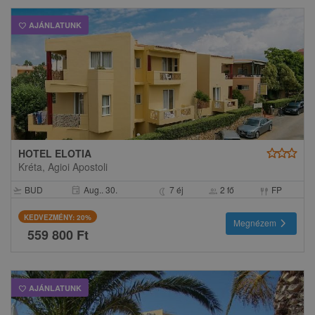
AJÁNLATUNK
favorite
star
star
star
HOTEL ELOTIA
Kréta, Agioi Apostoli
BUD
Aug.. 30.
7 éj
2 fő
FP
event
flight_takeoff
nightlight
group
fork_spoon
KEDVEZMÉNY: 20%
chevron_right
Megnézem
559 800 Ft
AJÁNLATUNK
favorite