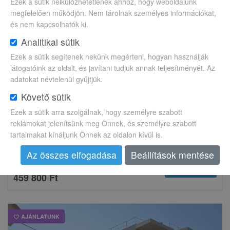
Ezek a sütik nélkülözhetetlenek ahhoz, hogy weboldalunk
megfelelően működjön. Nem tárolnak személyes információkat,
és nem kapcsolhatók ki.
Analitikai sütik
Ezek a sütik segítenek nekünk megérteni, hogyan használják
látogatóink az oldalt, és javítani tudjuk annak teljesítményét. Az
adatokat névtelenül gyűjtjük.
Követő sütik
Ezek a sütik arra szolgálnak, hogy személyre szabott
THODOROU APARTMANHÁZ
reklámokat jelenítsünk meg Önnek, és személyre szabott
Kréta, Agia Marina
tartalmakat kínáljunk Önnek az oldalon kívül is.
BUD
Szept.. 27.
7 éj
2 fő
EN
event
flight_takeoff
nightlight
group
fork_spoon
Az összes elfogadása
Beállítások mentése
chevron_right
Megnézem
459 800 Ft
AJÁNLATUNK
favorite