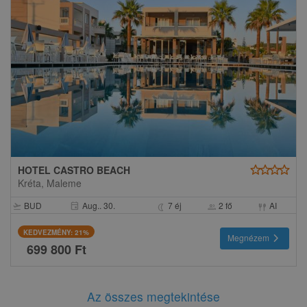
star
star
star
star
HOTEL CASTRO BEACH
Kréta, Maleme
BUD
Aug.. 30.
7 éj
2 fő
AI
event
flight_takeoff
nightlight
group
fork_spoon
KEDVEZMÉNY: 21%
chevron_right
Megnézem
699 800 Ft
Az összes megtekintése