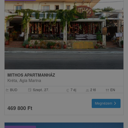
MITHOS APARTMANHÁZ
Kréta, Agia Marina
BUD
Szept.. 27.
7 éj
2 fő
EN
event
flight_takeoff
nightlight
group
fork_spoon
chevron_right
Megnézem
469 800 Ft