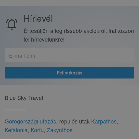
Hírlevél
notifications_active
Értesüljön a legfrissebb akciókról, iratkozzon
fel hírlevelünkre!
Blue Sky Travel
Görögországi utazás
, repülős utak
Karpathos
,
Kefalonia
,
Korfu
,
Zakynthos
.