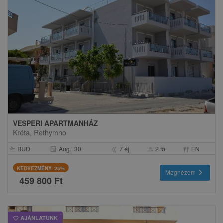
VESPERI APARTMANHÁZ
Kréta, Rethymno
BUD
Aug.. 30.
7 éj
2 fő
EN
event
flight_takeoff
nightlight
group
fork_spoon
KEDVEZMÉNY: 25%
chevron_right
Megnézem
459 800 Ft
AJÁNLATUNK
favorite