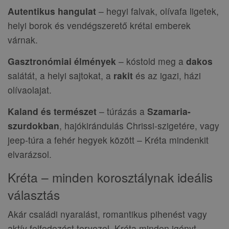
Autentikus hangulat
– hegyi falvak, olívafa ligetek,
helyi borok és vendégszerető krétai emberek
várnak.
Gasztronómiai élmények
– kóstold meg a
dakos
salátát, a helyi sajtokat, a
rakit
és az igazi, házi
olívaolajat.
Kaland és természet
– túrázás a
Szamaria-
szurdokban
, hajókirándulás Chrissi-szigetére, vagy
jeep-túra a fehér hegyek között – Kréta mindenkit
elvarázsol.
Kréta – minden korosztálynak ideális
választás
Akár családi nyaralást, romantikus pihenést vagy
aktív felfedezést tervezel, Kréta minden igényt