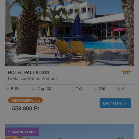
star
star
HOTEL PALLADION
Kréta, Adelianos Kampos
BUD
Aug.. 30.
7 éj
2 fő
AI
event
flight_takeoff
nightlight
group
fork_spoon
KEDVEZMÉNY: 23%
chevron_right
Megnézem
559 800 Ft
AJÁNLATUNK
favorite