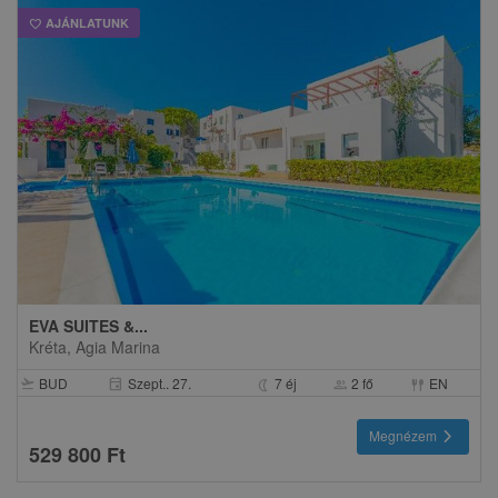
AJÁNLATUNK
favorite
EVA SUITES &...
Kréta, Agia Marina
BUD
Szept.. 27.
7 éj
2 fő
EN
event
flight_takeoff
nightlight
group
fork_spoon
chevron_right
Megnézem
529 800 Ft