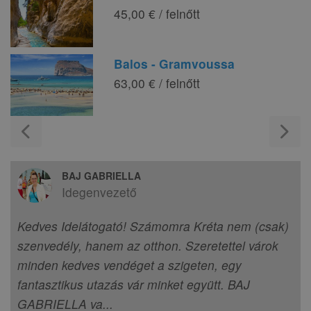
45,00 € / felnőtt
Balos - Gramvoussa
63,00 € / felnőtt
chevron_left
chevron_right
BAJ GABRIELLA
Idegenvezető
Kedves Idelátogató! Számomra Kréta nem (csak)
szenvedély, hanem az otthon. Szeretettel várok
minden kedves vendéget a szigeten, egy
fantasztikus utazás vár minket együtt. BAJ
GABRIELLA va
...