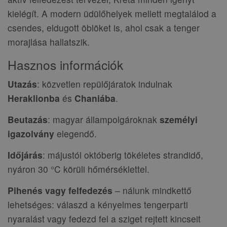
kielégít. A modern üdülőhelyek mellett megtalálod a
csendes, eldugott öblöket is, ahol csak a tenger
morajlása hallatszik.
Hasznos információk
Utazás
: közvetlen repülőjáratok indulnak
Heraklionba
és
Chaniába
.
Beutazás
: magyar állampolgároknak
személyi
igazolvány
elegendő.
Időjárás
: májustól októberig tökéletes strandidő,
nyáron 30 °C körüli hőmérséklettel.
Pihenés vagy felfedezés
– nálunk mindkettő
lehetséges: válaszd a kényelmes tengerparti
nyaralást vagy fedezd fel a sziget rejtett kincseit