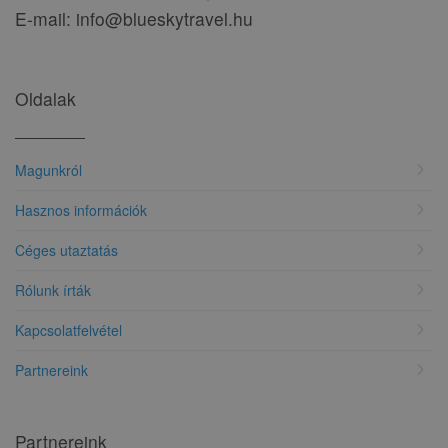
E-mail: info@blueskytravel.hu
Oldalak
chevron_right
Magunkról
chevron_right
Hasznos információk
chevron_right
Céges utaztatás
chevron_right
Rólunk írták
chevron_right
Kapcsolatfelvétel
chevron_right
Partnereink
Partnereink