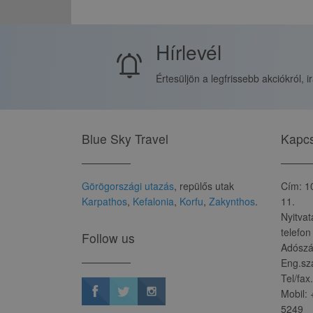
Hírlevél
notifications_active
Értesüljön a legfrissebb akciókról, i
Blue Sky Travel
Kapcs
Görögországi utazás
, repülős utak
Cím: 1
Karpathos
,
Kefalonia
,
Korfu
,
Zakynthos
.
11.
Nyitvat
telefon
Follow us
Adószá
Eng.sz
Tel/fax
Mobil:
5249