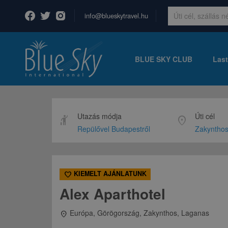
info@blueskytravel.hu
BLUE SKY CLUB
Last
Utazás módja
Úti cél
hail
location_on
Repülővel Budapestről
Zakyntho
KIEMELT AJÁNLATUNK
favorite
Alex Aparthotel
Európa, Görögország, Zakynthos, Laganas
location_on