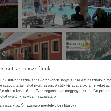
is sütiket használunk
unk sütiket használ annak érdekében, hogy javítsa a felhasználói élmé
e szabott tartalmakat nyújthasson. A sütik kis adatfájlok, amelyeket az
je tárol a készülékén. Ezek segítségével megjegyezzük az Ön preferen
ontjától 200 m-re és 30 m-re a homokos tengerparttól.
iókat gyűjtünk az oldal használatáról.
központtól. A főutcán rengeteg étterem, üzlet és pezsgő éjszakai élet v
válassza ki az Ön számára megfelelő beállításokat!
Kőhegyi Máté