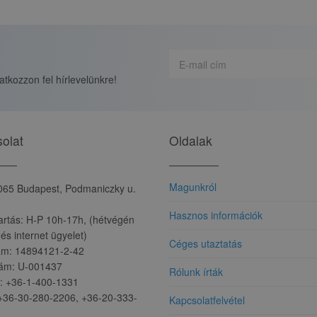
ratkozzon fel hírlevelünkre!
olat
Oldalak
Magunkról
065 Budapest, Podmaniczky u.
Hasznos információk
artás: H-P 10h-17h, (hétvégén
 és internet ügyelet)
Céges utaztatás
m: 14894121-2-42
ám: U-001437
Rólunk írták
.: +36-1-400-1331
 +36-30-280-2206, +36-20-333-
Kapcsolatfelvétel