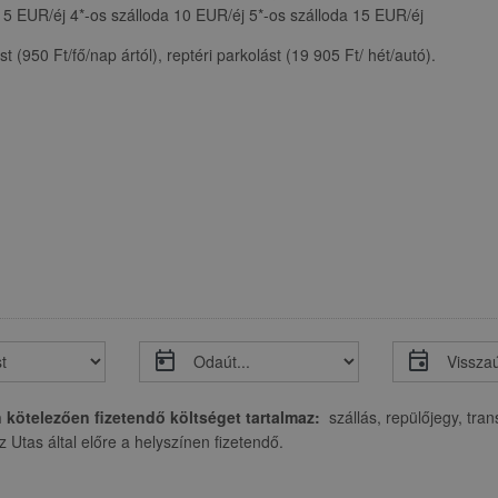
 5 EUR/éj 4*-os szálloda 10 EUR/éj 5*-os szálloda 15 EUR/éj
 (950 Ft/fő/nap ártól), reptéri parkolást (19 905 Ft/ hét/autó).
today
event
n kötelezően fizetendő költséget tartalmaz:
szállás, repülőjegy, tra
az Utas által előre a helyszínen fizetendő.