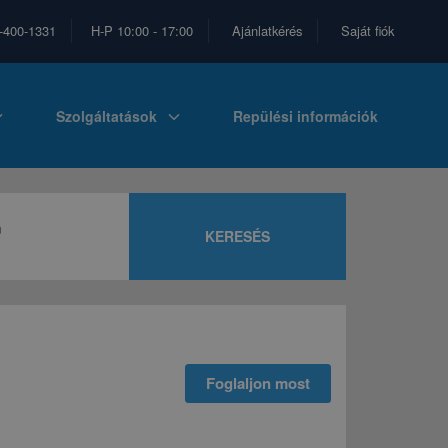
-400-1331
H-P 10:00 - 17:00
Ajánlatkérés
Saját fiók
_more
expand_more
Szolgáltatások
Repülési információk
m
KERESÉS
Foglaljon most