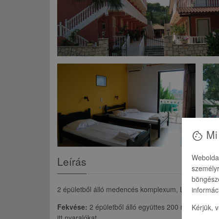
Mi 
cookie
Weboldal
Leírás
személyr
böngésző
2 épületből álló medencés komplexum, Laganas közp
informác
Fekvése:
2 épületből álló együttes 200 m-re a város
Kérjük, 
itt nyaralókat.