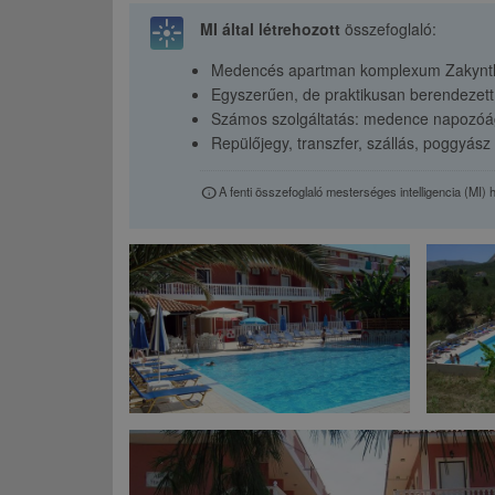
flare
MI által létrehozott
összefoglaló:
Medencés apartman komplexum Zakynthos
Egyszerűen, de praktikusan berendezett
Számos szolgáltatás: medence napozóágy
Repülőjegy, transzfer, szállás, poggyás
A fenti összefoglaló mesterséges intelligencia (MI) 
info