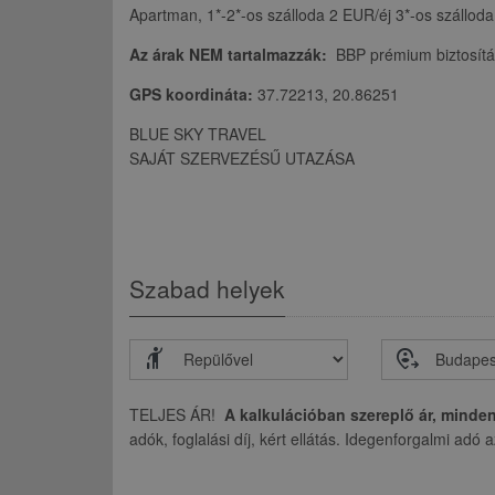
Apartman, 1*-2*-os szálloda 2 EUR/éj 3*-os szálloda
Az árak NEM tartalmazzák:
BBP prémium biztosítást
GPS koordináta:
37.72213, 20.86251
BLUE SKY TRAVEL
SAJÁT SZERVEZÉSŰ UTAZÁSA
Szabad helyek
hail
move_location
TELJES ÁR!
A kalkulációban szereplő ár, minde
adók, foglalási díj, kért ellátás. Idegenforgalmi adó 