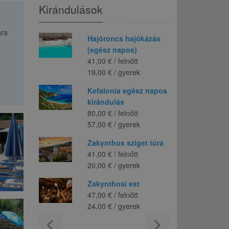
Kirándulások
gra
s
Hajóroncs hajókázás
Tek
nap
(egész napos)
ha
őtt
41,00 € / felnőtt
40,
rek
19,00 € / gyerek
20,
Kefalonia egész napos
Zak
kirándulás
36,
80,00 € / felnőtt
18,
57,00 € / gyerek
Jee
Zakynthos sziget túra
63,
41,00 € / felnőtt
47,
20,00 € / gyerek
Bú
Zakynthosi est
sno
47,00 € / felnőtt
Be
24,00 € / gyerek
65,
chevron_left
chevron_right
25,