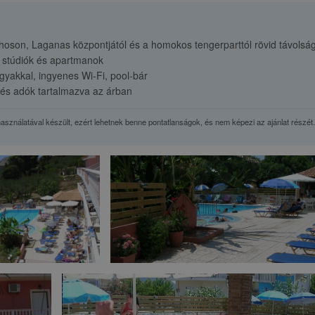
on, Laganas központjától és a homokos tengerparttól rövid távolsá
Szent Mikló
 stúdiók és apartmanok
Strandolós 
akkal, ingyenes Wi-Fi, pool-bár
37,00 € / feln
z és adók tartalmazva az árban
37,00 € / gye
használatával készült, ezért lehetnek benne pontatlanságok, és nem képezi az ajánlat részét.