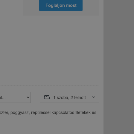
Foglaljon most
bed
keyboard_arrow_down
nszfer, poggyász, repüléssel kapcsolatos illetékek és