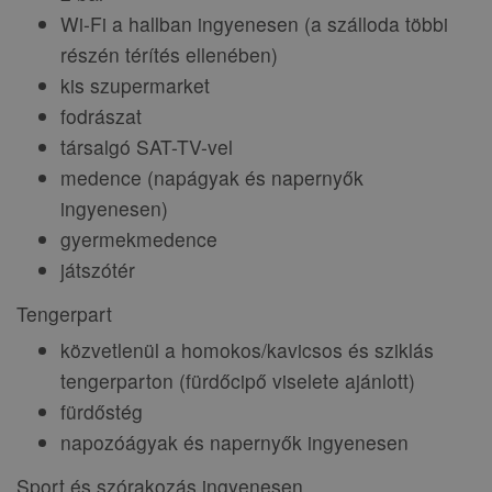
Wi-Fi a hallban ingyenesen (a szálloda többi
részén térítés ellenében)
kis szupermarket
fodrászat
társalgó SAT-TV-vel
medence (napágyak és napernyők
ingyenesen)
gyermekmedence
játszótér
Tengerpart
közvetlenül a homokos/kavicsos és sziklás
tengerparton (fürdőcipő viselete ajánlott)
fürdőstég
napozóágyak és napernyők ingyenesen
Sport és szórakozás ingyenesen