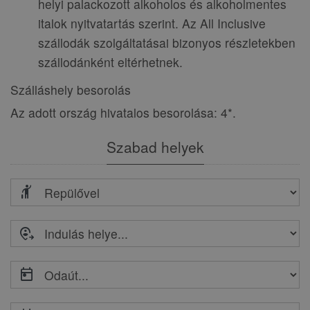
helyi palackozott alkoholos és alkoholmentes
italok nyitvatartás szerint. Az All Inclusive
szállodák szolgáltatásai bizonyos részletekben
szállodánként eltérhetnek.
Szálláshely besorolás
Az adott ország hivatalos besorolása: 4*.
Szabad helyek
hail
move_location
today