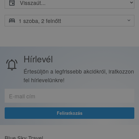
event
bed
keyboard_arrow_down
Hírlevél
notifications_active
Értesüljön a legfrissebb akciókról, iratkozzon
fel hírlevelünkre!
Blue Sky Travel