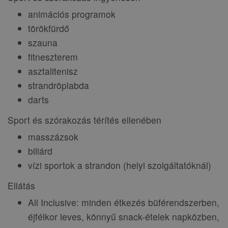
animációs programok
törökfürdő
szauna
fitneszterem
asztalitenisz
strandröplabda
darts
Sport és szórakozás térítés ellenében
masszázsok
biliárd
vízi sportok a strandon (helyi szolgáltatóknál)
Ellátás
All Inclusive: minden étkezés büférendszerben,
éjfélkor leves, könnyű snack-ételek napközben,