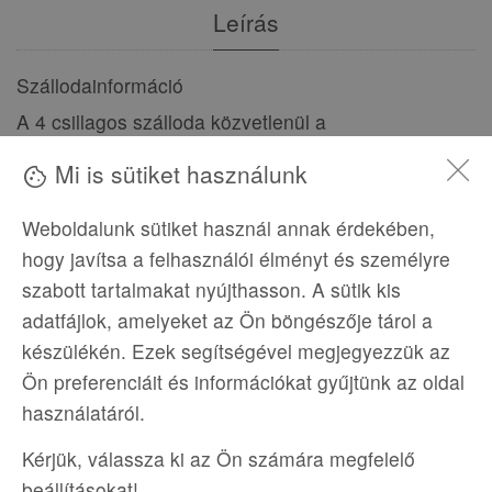
Leírás
Szállodainformáció
A 4 csillagos szálloda közvetlenül a
homokos/sziklás tengerparton fekszik. A vízbe egy
Mi is sütiket használunk
cookie
fürdőstégen is be lehet jutni. Wellness-részleg és All
Inclusive ellátás is gondoskodik a vendégek
Weboldalunk sütiket használ annak érdekében,
kényelméről. Elsősorban gyermekes családok
hogy javítsa a felhasználói élményt és személyre
számára ajánljuk.
szabott tartalmakat nyújthasson. A sütik kis
Szálloda távolsága
adatfájlok, amelyeket az Ön böngészője tárol a
távolság a tengerparttól: közvetlen
készülékén. Ezek segítségével megjegyezzük az
távolság a repülőtértől: kb. 120 km
Ön preferenciáit és információkat gyűjtünk az oldal
távolság a központtól: kb. 3 km (Konakli), kb.
használatáról.
12 km (Alanya)
Kérjük, válassza ki az Ön számára megfelelő
távolság a vásárlási lehetőségektől: közelben
beállításokat!