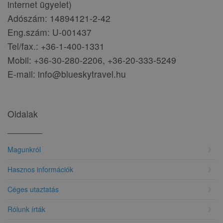
internet ügyelet)
Adószám: 14894121-2-42
Eng.szám: U-001437
Tel/fax.: +36-1-400-1331
Mobil: +36-30-280-2206, +36-20-333-5249
E-mail: info@blueskytravel.hu
Oldalak
chevron_right
Magunkról
chevron_right
Hasznos információk
chevron_right
Céges utaztatás
chevron_right
Rólunk írták