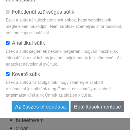
Szobák felszereltsége
Feltétlenül szükséges sütik
Szobák
Ezek a sütik nélkülözhetetlenek ahhoz, hogy weboldalunk
légkondicionáló
megfelelően működjön. Nem tárolnak személyes információkat,
telefon, SAT-TV
és nem kapcsolhatók ki.
bérelhető széf
Analitikai sütik
minibár
Ezek a sütik segítenek nekünk megérteni, hogyan használják
fürdőszoba (zuhanyozó, hajszárító, WC)
látogatóink az oldalt, és javítani tudjuk annak teljesítményét. Az
balkon
adatokat névtelenül gyűjtjük.
Követő sütik
Szobák felár ellenében
kétágyas szobák - részben tengerre nézők
Ezek a sütik arra szolgálnak, hogy személyre szabott
reklámokat jelenítsünk meg Önnek, és személyre szabott
egyágyas szobák - részben tengerre nézők
tartalmakat kínáljunk Önnek az oldalon kívül is.
Szálloda felszereltsége
Az összes elfogadása
Beállítások mentése
hall recepcióval
büféétterem
2 bár