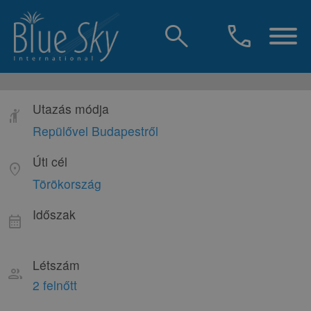
search
call
Utazás módja
hail
Repülővel Budapestről
Úti cél
location_on
Törökország
Időszak
calendar_month
Létszám
group
2 felnőtt