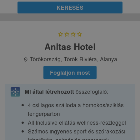
KERESÉS
star
star
star
star
Anitas Hotel
Törökország, Török Riviéra, Alanya
location_on
Foglaljon most
flare
MI által létrehozott
összefoglaló:
4 csillagos szálloda a homokos/sziklás
tengerparton
All Inclusive ellátás wellness-részleggel
Számos ingyenes sport és szórakozási
lehetőség, animációs programok