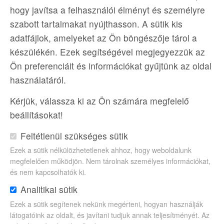
Görögország
görögroszág
hurgada
Jón szigetek
hogy javítsa a felhasználói élményt és személyre
Kefalonia
korfu
kréta
Lassi
Lefkada
Marsa Alam
szabott tartalmakat nyújthasson. A sütik kis
MarsaAlam
nyár
nyaralás
online
poggyász
Port
adatfájlok, amelyeket az Ön böngészője tárol a
Ghalib
preveli Beach
repülős utazás
smaragdsziget
készülékén. Ezek segítségével megjegyezzük az
szótár
Tengerpart
travel
utaz
utazási iroda
Ön preferenciáit és információkat gyűjtünk az oldal
utazásiiroda
Zakinthosz
Zakynthos
használatáról.
Hírlevél
Kérjük, válassza ki az Ön számára megfelelő
notifications_active
beállításokat!
Értesüljön a legfrissebb akciókról, iratkozzon
Feltétlenül szükséges sütik
fel hírlevelünkre!
Ezek a sütik nélkülözhetetlenek ahhoz, hogy weboldalunk
megfelelően működjön. Nem tárolnak személyes információkat,
és nem kapcsolhatók ki.
Analitikai sütik
Ezek a sütik segítenek nekünk megérteni, hogyan használják
látogatóink az oldalt, és javítani tudjuk annak teljesítményét. Az