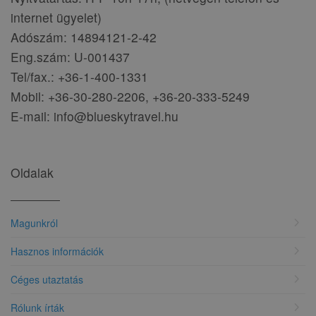
internet ügyelet)
Adószám: 14894121-2-42
Eng.szám: U-001437
Tel/fax.: +36-1-400-1331
Mobil: +36-30-280-2206, +36-20-333-5249
E-mail: info@blueskytravel.hu
Oldalak
chevron_right
Magunkról
chevron_right
Hasznos információk
chevron_right
Céges utaztatás
chevron_right
Rólunk írták