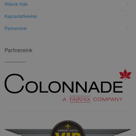
chevron_right
Rólunk írták
chevron_right
Kapcsolatfelvétel
chevron_right
Partnereink
Partnereink