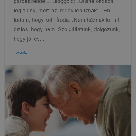
párbeszéddel... Bloggoló: „Online okosba
foglalunk, mert az irodák lehúznak” - Én
tudom, hogy kell! Íroda: „Nem húznak le, mi
biztos, hogy nem. Szolgáltatunk, dolgozunk,
hogy jól és...
Tovább...