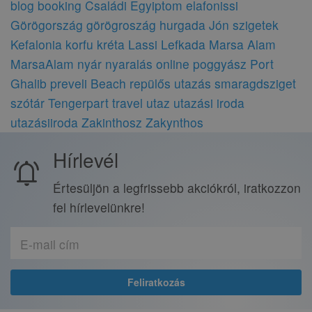
blog
booking
Családi
Egyiptom
elafonissi
Görögország
görögroszág
hurgada
Jón szigetek
Kefalonia
korfu
kréta
Lassi
Lefkada
Marsa Alam
MarsaAlam
nyár
nyaralás
online
poggyász
Port
Ghalib
preveli Beach
repülős utazás
smaragdsziget
szótár
Tengerpart
travel
utaz
utazási iroda
utazásiiroda
Zakinthosz
Zakynthos
Hírlevél
notifications_active
Értesüljön a legfrissebb akciókról, iratkozzon
fel hírlevelünkre!