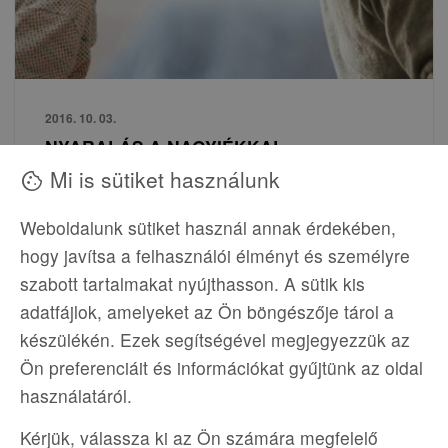
2016. 10. 03.
NYARALÁS A NAGYIÉKKAL
Mi is sütiket használunk
cookie
NYARALÁS A NAGYIÉKKAL&nbsp; Nagyiék
nyaralni viszik a gyereket. Nem mindig
Weboldalunk sütiket használ annak érdekében,
egyszerű döntés persze, hogy elengedd a
hogy javítsa a felhasználói élményt és személyre
kicsit, és az sem, hogy hova menjenek.
szabott tartalmakat nyújthasson. A sütik kis
adatfájlok, amelyeket az Ön böngészője tárol a
Remek lehetőség, ha nagyi és nagyapa
készülékén. Ezek segítségével megjegyezzük az
nyaralni viszi a gyerekeket. Van olyan
Ön preferenciáit és információkat gyűjtünk az oldal
gyerek, aki már...
használatáról.
Tovább...
Kérjük, válassza ki az Ön számára megfelelő