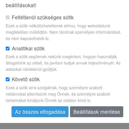
beállításokat!
Kategóriák
Feltétlenül szükséges sütik
Ezek a sütik nélkülözhetetlenek ahhoz, hogy weboldalunk
megfelelően működjön. Nem tárolnak személyes információkat,
Hasznos
és nem kapcsolhatók ki.
Analitikai sütik
Hírek
Ezek a sütik segítenek nekünk megérteni, hogyan használják
látogatóink az oldalt, és javítani tudjuk annak teljesítményét. Az
Poggyász
adatokat névtelenül gyűjtjük.
Követő sütik
Tippek
Ezek a sütik arra szolgálnak, hogy személyre szabott
reklámokat jelenítsünk meg Önnek, és személyre szabott
Újdonságok
tartalmakat kínáljunk Önnek az oldalon kívül is.
Az összes elfogadása
Beállítások mentése
Címkék