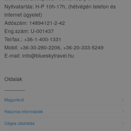
Nyitvatartás: H-P 10h-17h, (hétvégén telefon és
internet ügyelet)
Adószám: 14894121-2-42
Eng.szám: U-001437
Tel/fax.: +36-1-400-1331
Mobil: +36-30-280-2206, +36-20-333-5249
E-mail: info@blueskytravel.hu
Oldalak
chevron_right
Magunkról
chevron_right
Hasznos információk
chevron_right
Céges utaztatás