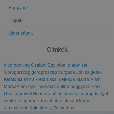
Poggyász
Tippek
Újdonságok
Címkék
blog
booking
Családi
Egyiptom
elafonissi
Görögország
görögroszág
hurgada
Jón szigetek
Kefalonia
korfu
kréta
Lassi
Lefkada
Marsa Alam
MarsaAlam
nyár
nyaralás
online
poggyász
Port
Ghalib
preveli Beach
repülős utazás
smaragdsziget
szótár
Tengerpart
travel
utaz
utazási iroda
utazásiiroda
Zakinthosz
Zakynthos