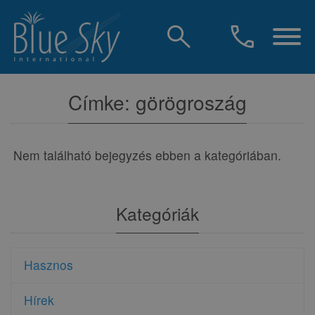
search
call
Címke: görögroszág
Nem található bejegyzés ebben a kategóriában.
Kategóriák
Hasznos
Hírek