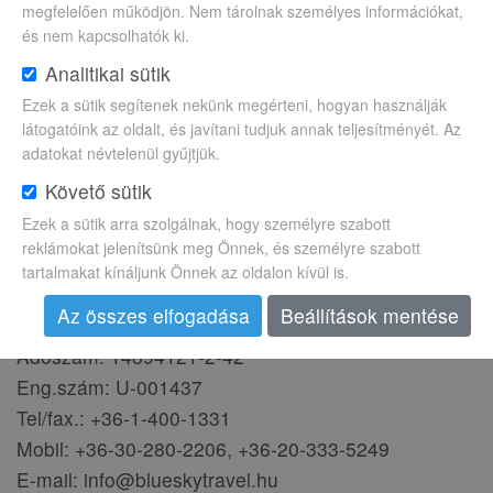
megfelelően működjön. Nem tárolnak személyes információkat,
és nem kapcsolhatók ki.
Analitikai sütik
Ezek a sütik segítenek nekünk megérteni, hogyan használják
látogatóink az oldalt, és javítani tudjuk annak teljesítményét. Az
adatokat névtelenül gyűjtjük.
Kapcsolat
Követő sütik
Ezek a sütik arra szolgálnak, hogy személyre szabott
reklámokat jelenítsünk meg Önnek, és személyre szabott
Cím: 1065 Budapest, Podmaniczky u. 11.
tartalmakat kínáljunk Önnek az oldalon kívül is.
Nyitvatartás: H-P 10h-17h, (hétvégén telefon és
Az összes elfogadása
Beállítások mentése
internet ügyelet)
Adószám: 14894121-2-42
Eng.szám: U-001437
Tel/fax.: +36-1-400-1331
Mobil: +36-30-280-2206, +36-20-333-5249
E-mail: info@blueskytravel.hu