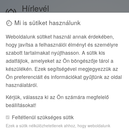
Hírlevél
notifications_active
Értesüljön a legfrissebb akciókról, iratkozzon
Mi is sütiket használunk
cookie
fel hírlevelünkre!
Weboldalunk sütiket használ annak érdekében,
hogy javítsa a felhasználói élményt és személyre
szabott tartalmakat nyújthasson. A sütik kis
adatfájlok, amelyeket az Ön böngészője tárol a
készülékén. Ezek segítségével megjegyezzük az
Ön preferenciáit és információkat gyűjtünk az oldal
Blue Sky Travel
használatáról.
Kérjük, válassza ki az Ön számára megfelelő
Görögországi utazás
, repülős utak
Karpathos
,
beállításokat!
Kefalonia
,
Korfu
,
Zakynthos
.
Feltétlenül szükséges sütik
Ezek a sütik nélkülözhetetlenek ahhoz, hogy weboldalunk
Follow us