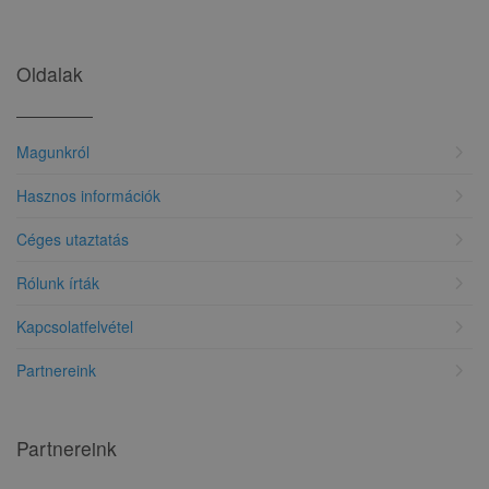
Oldalak
chevron_right
Magunkról
chevron_right
Hasznos információk
chevron_right
Céges utaztatás
chevron_right
Rólunk írták
chevron_right
Kapcsolatfelvétel
chevron_right
Partnereink
Partnereink